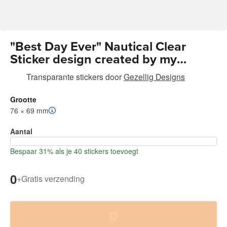
"Best Day Ever" Nautical Clear
Sticker design created by my
daughter is great for Mugs, Water
Transparante stickers
door
Gezellig Designs
Bottles, and more. Premium vinyl
with a strong adhesive, making
Grootte
them waterproof, scratchproof and
76 × 69 mm
made to last.
Aantal
Bespaar 31% als je 40 stickers toevoegt
0
+
Gratis verzending