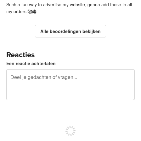
Such a fun way to advertise my website, gonna add these to all
my orders!🥰👻
Alle beoordelingen bekijken
Reacties
Een reactie achterlaten
240 tekens over
Meld je aan om te kunnen posten