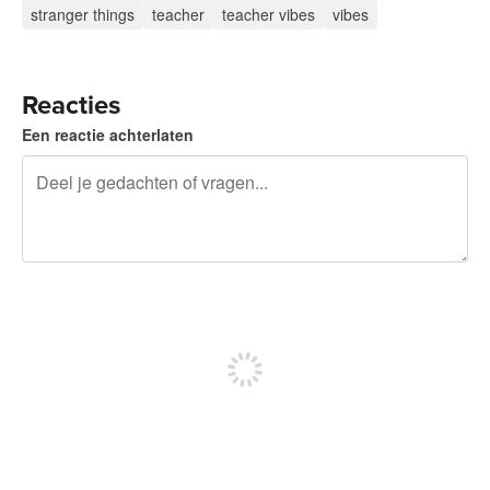
stranger things
teacher
teacher vibes
vibes
Reacties
Een reactie achterlaten
240 tekens over
Meld je aan om te kunnen posten