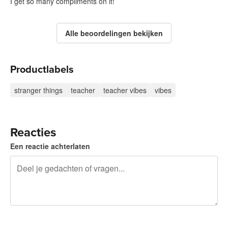
I get so many compliments on it!
Alle beoordelingen bekijken
Productlabels
stranger things
teacher
teacher vibes
vibes
Reacties
Een reactie achterlaten
240 tekens over