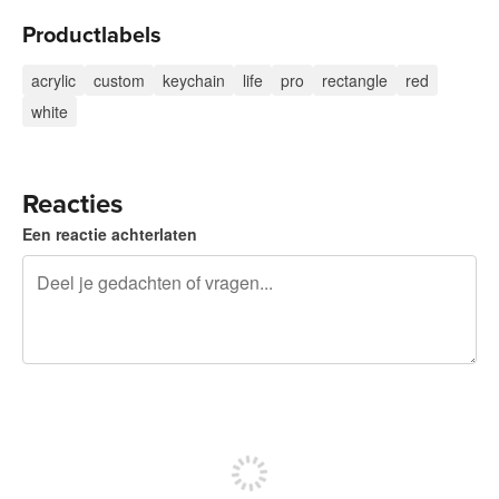
Productlabels
acrylic
custom
keychain
life
pro
rectangle
red
white
Reacties
Een reactie achterlaten
240 tekens over
Meld je aan om te kunnen posten