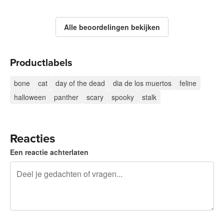
Alle beoordelingen bekijken
Productlabels
bone
cat
day of the dead
dia de los muertos
feline
halloween
panther
scary
spooky
stalk
Reacties
Een reactie achterlaten
240 tekens over