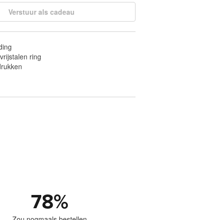
Verstuur als cadeau
ding
vrijstalen ring
fdrukken
78
%
Zou nogmaals bestellen