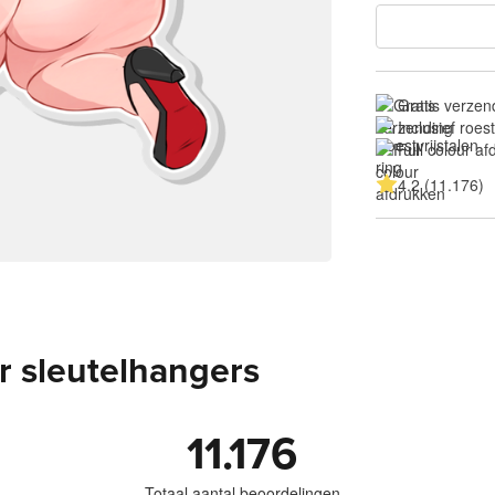
Gratis verzen
Inclusief roest
Full colour a
4.2 (11.176)
r sleutelhangers
11.176
Totaal aantal beoordelingen