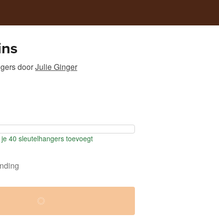
ins
ngers
door
Julie Ginger
je 40 sleutelhangers toevoegt
ending