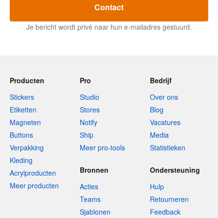
Contact
Je bericht wordt privé naar hun e-mailadres gestuurd.
Producten
Pro
Bedrijf
Stickers
Studio
Over ons
Etiketten
Stores
Blog
Magneten
Notify
Vacatures
Buttons
Ship
Media
Verpakking
Meer pro-tools
Statistieken
Kleding
Bronnen
Ondersteuning
Acrylproducten
Meer producten
Acties
Hulp
Teams
Retourneren
Sjablonen
Feedback