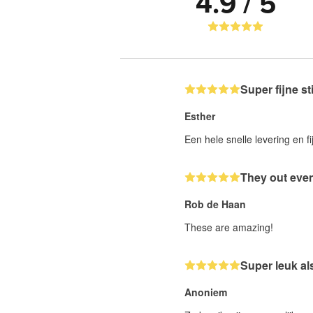
4.9 / 5
Super fijne st
Esther
Een hele snelle levering en fi
They out even
Rob de Haan
These are amazing!
Super leuk al
Anoniem