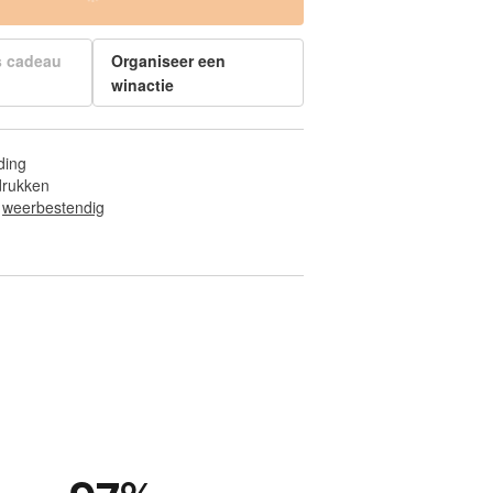
s cadeau
Organiseer een
winactie
ding
fdrukken
 
weerbestendig