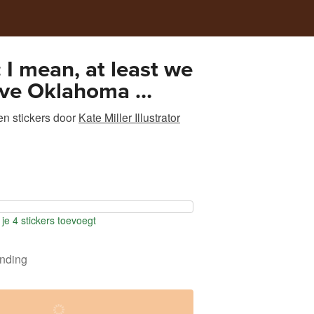
 I mean, at least we
ove Oklahoma …
n stickers
door
Kate Miller Illustrator
je 4 stickers toevoegt
ending