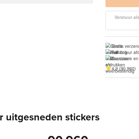
Verstuur al
Gratis verzen
Full colour a
Duurzaam en
4.9 (90.960)
 uitgesneden stickers