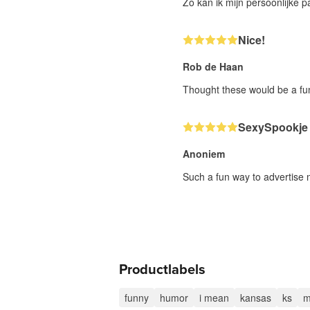
Zo kan ik mijn persoonlijke 
Nice!
Rob de Haan
Thought these would be a fun
SexySpookje
Anoniem
Such a fun way to advertise 
Productlabels
funny
humor
i mean
kansas
ks
m