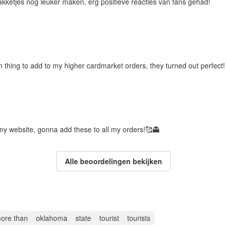
pakketjes nog leuker maken, erg positieve reacties van fans gehad!
 thing to add to my higher cardmarket orders, they turned out perfect!
my website, gonna add these to all my orders!🥰👻
Alle beoordelingen bekijken
ore than
oklahoma
state
tourist
tourists