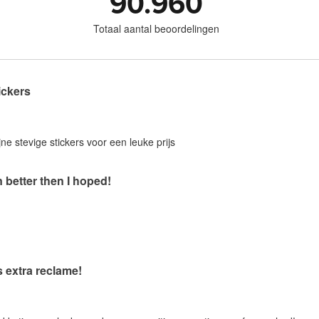
90.960
Totaal aantal beoordelingen
ickers
jne stevige stickers voor een leuke prijs
 better then I hoped!
s extra reclame!