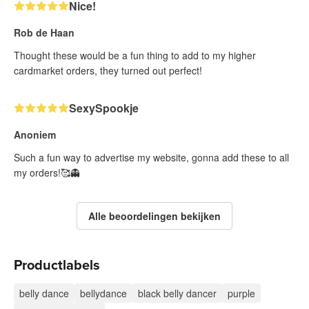
Nice!
Rob de Haan
Thought these would be a fun thing to add to my higher
cardmarket orders, they turned out perfect!
SexySpookje
Anoniem
Such a fun way to advertise my website, gonna add these to all
my orders!🥰👻
Alle beoordelingen bekijken
Productlabels
belly dance
bellydance
black belly dancer
purple