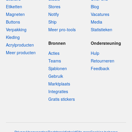
Etiketten
Stores
Blog
Magneten
Notify
Vacatures
Buttons
Ship
Media
Verpakking
Meer pro-tools
Statistieken
Kleding
Bronnen
Ondersteuning
Acrylproducten
Meer producten
Acties
Hulp
Teams
Retourneren
Sjablonen
Feedback
Gebruik
Marktplaats
Integraties
Gratis stickers
Privacy
Voorwaarden
Rechtsgeldigheid
Site map
Cookies beheren