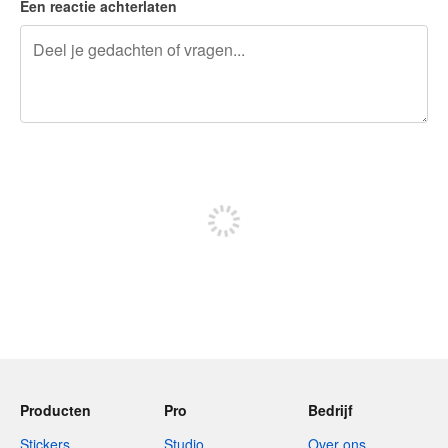
Een reactie achterlaten
240 tekens over
Meld je aan om te kunnen posten
Producten
Pro
Bedrijf
Stickers
Studio
Over ons