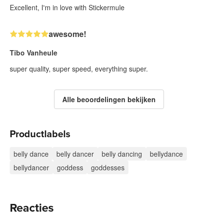
Excellent, I'm in love with Stickermule
awesome!
Tibo Vanheule
super quality, super speed, everything super.
Alle beoordelingen bekijken
Productlabels
belly dance
belly dancer
belly dancing
bellydance
bellydancer
goddess
goddesses
Reacties