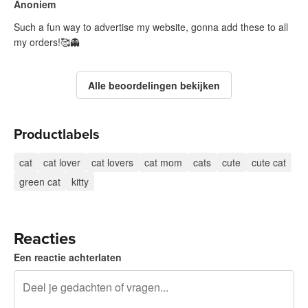
Anoniem
Such a fun way to advertise my website, gonna add these to all
my orders!🥰👻
Alle beoordelingen bekijken
Productlabels
cat
cat lover
cat lovers
cat mom
cats
cute
cute cat
green cat
kitty
Reacties
Een reactie achterlaten