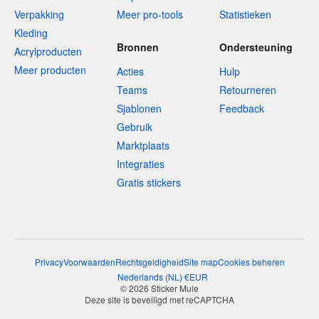
Verpakking
Meer pro-tools
Statistieken
Kleding
Bronnen
Ondersteuning
Acrylproducten
Meer producten
Acties
Hulp
Teams
Retourneren
Sjablonen
Feedback
Gebruik
Marktplaats
Integraties
Gratis stickers
Privacy
Voorwaarden
Rechtsgeldigheid
Site map
Cookies beheren
Nederlands
(
NL
)
€
EUR
© 2026 Sticker Mule
Deze site is beveiligd met reCAPTCHA