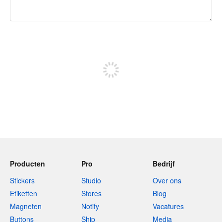
240 tekens over
Meld je aan om te kunnen posten
Producten
Pro
Bedrijf
Stickers
Studio
Over ons
Etiketten
Stores
Blog
Magneten
Notify
Vacatures
Buttons
Ship
Media