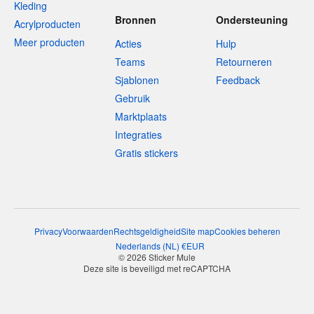
Kleding
Bronnen
Ondersteuning
Acrylproducten
Meer producten
Acties
Hulp
Teams
Retourneren
Sjablonen
Feedback
Gebruik
Marktplaats
Integraties
Gratis stickers
Privacy
Voorwaarden
Rechtsgeldigheid
Site map
Cookies beheren
Nederlands
(
NL
)
€
EUR
© 2026 Sticker Mule
Deze site is beveiligd met reCAPTCHA