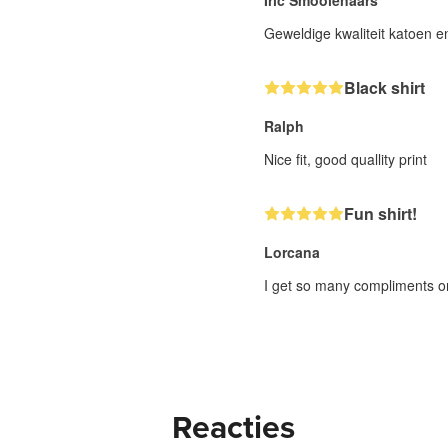
Iric Smoolenaars
Geweldige kwaliteit katoen e
Black shirt
Ralph
Nice fit, good quallity print
Fun shirt!
Lorcana
I get so many compliments on
Reacties