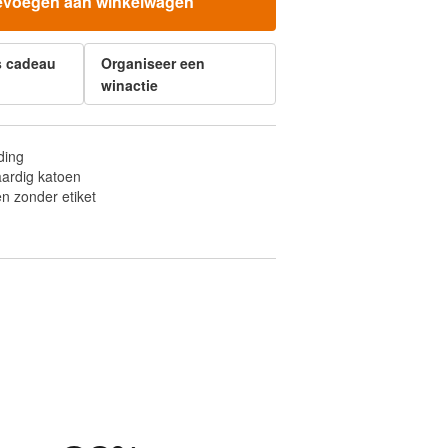
evoegen aan winkelwagen
s cadeau
Organiseer een
winactie
ding
ardig katoen
n zonder etiket