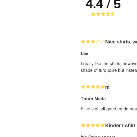
4.4 / 5
Nice shirts, 
Lee
I really like the shirts, howev
shade of turquoise but instea
m
Thoth Made
Fijne stof, zit goed en de maa
Kinder t-shirt