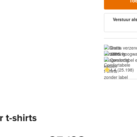
To
Verstuur al
Gratis verzen
100% hoogwa
Comfortabel e
4.4 (25.198)
 t-shirts