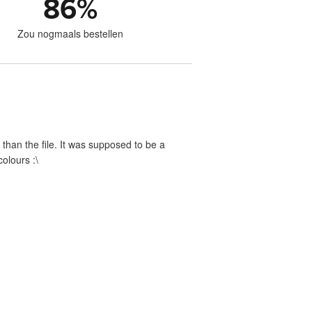
86
%
Zou nogmaals bestellen
nt than the file. It was supposed to be a
olours :\