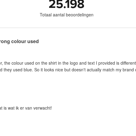
25.198
Totaal aantal beoordelingen
wrong colour used
er, the colour used on the shirt in the logo and text I provided is differe
d they used blue. So it looks nice but doesn't actually match my brand c
t is wat ik er van verwacht!