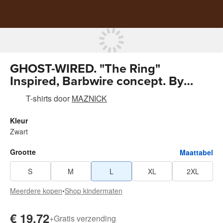
GHOST-WIRED. "The Ring"
Inspired, Barbwire concept. By
Maznick
T-shirts
door
MAZNICK
Kleur
Zwart
Grootte
Maattabel
S
M
L
XL
2XL
Meerdere kopen
•
Shop kindermaten
€ 19,72
+
Gratis verzending