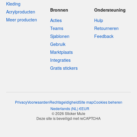
Kleding
Bronnen
Ondersteuning
Acrylproducten
Meer producten
Acties
Hulp
Teams
Retourneren
Sjablonen
Feedback
Gebruik
Marktplaats
Integraties
Gratis stickers
Privacy
Voorwaarden
Rechtsgeldigheid
Site map
Cookies beheren
Nederlands
(
NL
)
€
EUR
© 2026 Sticker Mule
Deze site is beveiligd met reCAPTCHA