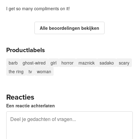
I get so many compliments on it!
Alle beoordelingen bekijken
Productlabels
barb
ghost-wired
girl
horror
maznick
sadako
scary
the ring
tv
woman
Reacties
Een reactie achterlaten