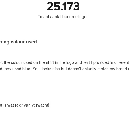
25.173
Totaal aantal beoordelingen
wrong colour used
er, the colour used on the shirt in the logo and text I provided is differe
d they used blue. So it looks nice but doesn't actually match my brand c
t is wat ik er van verwacht!