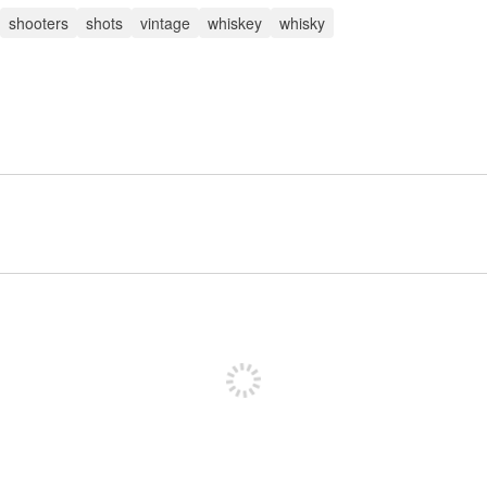
shooters
shots
vintage
whiskey
whisky
Meld je aan om te kunnen posten