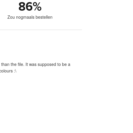
86
%
Zou nogmaals bestellen
nt than the file. It was supposed to be a
olours :\