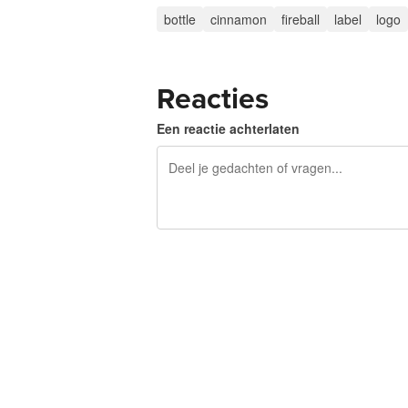
bottle
cinnamon
fireball
label
logo
Reacties
Een reactie achterlaten
240 tekens over