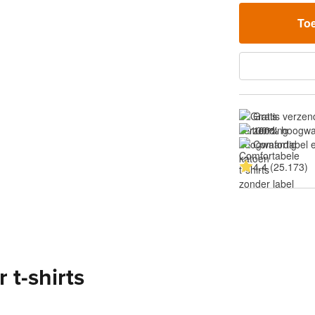
To
Gratis verzen
100% hoogwa
Comfortabel e
4.4 (25.173)
 t-shirts