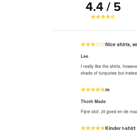
4.4 / 5
Nice shirts, 
Lee
I really like the shirts, howev
shade of turquoise but instea
m
Thoth Made
Fijne stof, zit goed en de maa
Kinder t-shirt