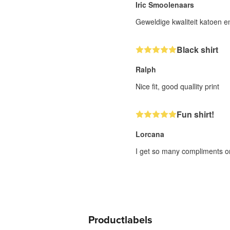
Iric Smoolenaars
Geweldige kwaliteit katoen e
Black shirt
Ralph
Nice fit, good quallity print
Fun shirt!
Lorcana
I get so many compliments on
Productlabels