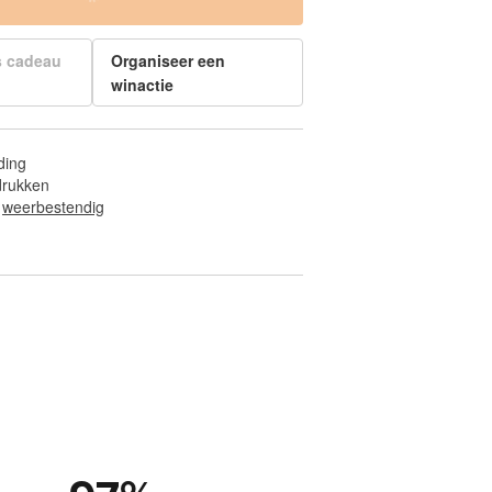
s cadeau
Organiseer een
winactie
ding
fdrukken
 
weerbestendig