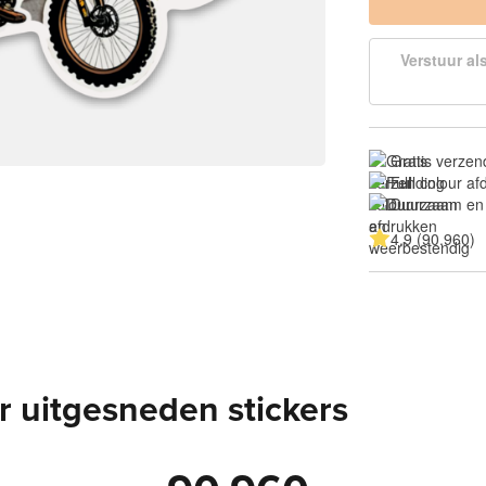
Verstuur al
Gratis verzen
Full colour a
Duurzaam en
4.9 (90.960)
 uitgesneden stickers