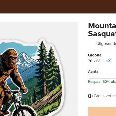
Mounta
Sasqua
Uitgesnede
Grootte
76 × 63 mm
Aantal
Bespaar 60% als 
0
+
Gratis verz