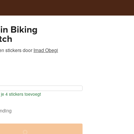
in Biking
tch
n stickers
door
Imad Obegi
je 4 stickers toevoegt
ending