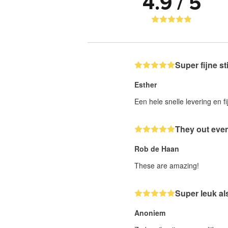
4.9 / 5
Super fijne st
Esther
Een hele snelle levering en fi
They out even
Rob de Haan
These are amazing!
Super leuk al
Anoniem