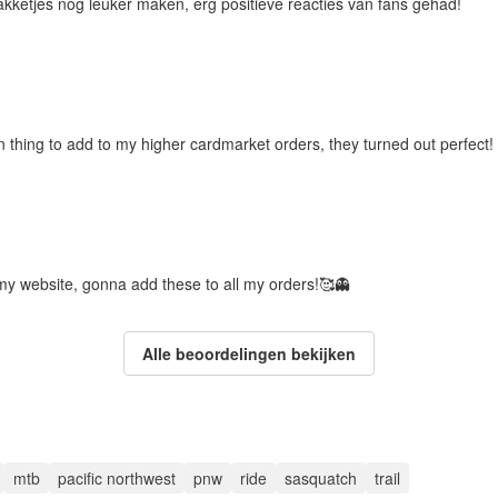
pakketjes nog leuker maken, erg positieve reacties van fans gehad!
 thing to add to my higher cardmarket orders, they turned out perfect!
my website, gonna add these to all my orders!🥰👻
Alle beoordelingen bekijken
mtb
pacific northwest
pnw
ride
sasquatch
trail