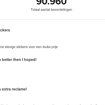
90.960
Totaal aantal beoordelingen
ickers
jne stevige stickers voor een leuke prijs
 better then I hoped!
s extra reclame!