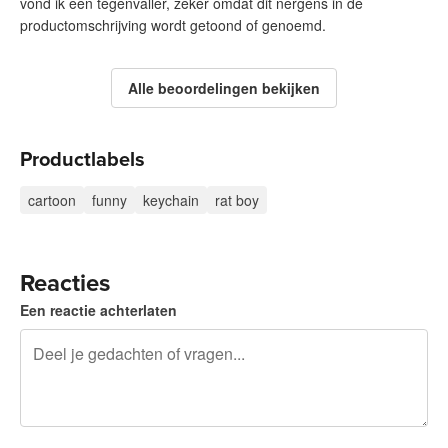
vond ik een tegenvaller, zeker omdat dit nergens in de
productomschrijving wordt getoond of genoemd.
Alle beoordelingen bekijken
Productlabels
cartoon
funny
keychain
rat boy
Reacties
Een reactie achterlaten
240 tekens over