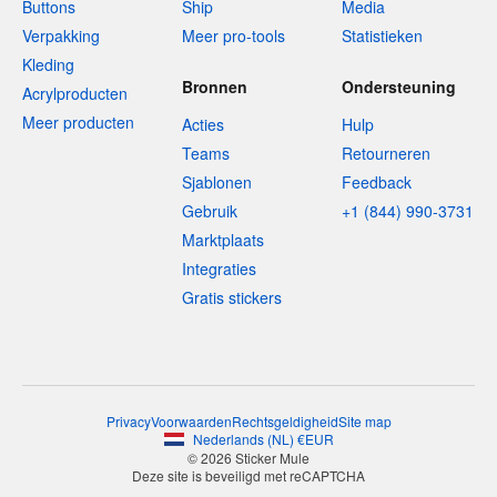
Buttons
Ship
Media
Verpakking
Meer pro-tools
Statistieken
Kleding
Bronnen
Ondersteuning
Acrylproducten
Meer producten
Acties
Hulp
Teams
Retourneren
Sjablonen
Feedback
Gebruik
+1 (844) 990-3731
Marktplaats
Integraties
Gratis stickers
Privacy
Voorwaarden
Rechtsgeldigheid
Site map
Nederlands
(
NL
)
€
EUR
© 2026 Sticker Mule
Deze site is beveiligd met reCAPTCHA