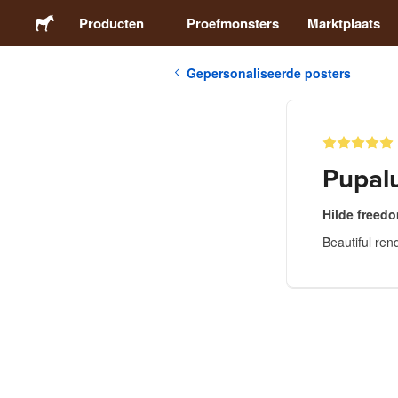
Producten
Proefmonsters
Marktplaats
Gepersonaliseerde posters
Stickers
Etiketten
Pupal
Magneten
Hilde freed
Beautiful ren
Buttons
Verpakking
Kleding
Acrylproducten