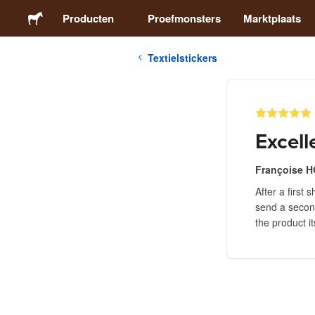
Producten
Proefmonsters
Marktplaats
Textielstickers
Stickers
Etiketten
Excell
Magneten
Françoise 
After a first
Buttons
send a secon
the product it
Verpakking
Kleding
Acrylproducten