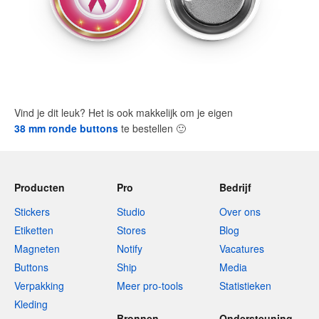
Vind je dit leuk? Het is ook makkelijk om je eigen
38 mm ronde buttons
te bestellen
🙂
Producten
Pro
Bedrijf
Stickers
Studio
Over ons
Etiketten
Stores
Blog
Magneten
Notify
Vacatures
Buttons
Ship
Media
Verpakking
Meer pro-tools
Statistieken
Kleding
Bronnen
Ondersteuning