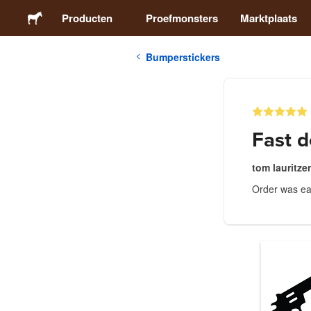
Producten
Proefmonsters
Marktplaats
Bumperstickers
Stickers
Etiketten
Fast d
Magneten
tom lauritze
Order was eas
Buttons
Verpakking
Kleding
Acrylproducten