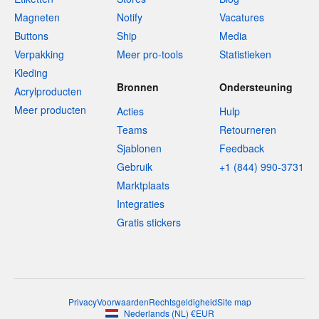
Magneten
Notify
Vacatures
Buttons
Ship
Media
Verpakking
Meer pro-tools
Statistieken
Kleding
Bronnen
Ondersteuning
Acrylproducten
Meer producten
Acties
Hulp
Teams
Retourneren
Sjablonen
Feedback
Gebruik
+1 (844) 990-3731
Marktplaats
Integraties
Gratis stickers
Privacy
Voorwaarden
Rechtsgeldigheid
Site map
Nederlands
(
NL
)
€
EUR