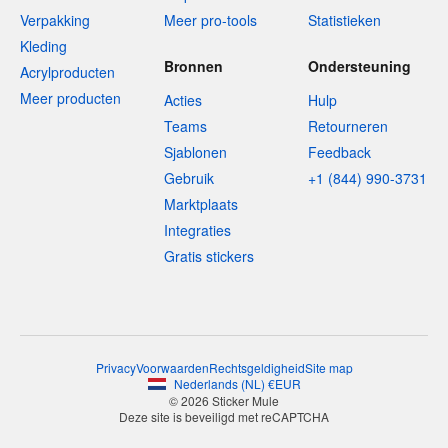
Verpakking
Meer pro-tools
Statistieken
Kleding
Bronnen
Ondersteuning
Acrylproducten
Meer producten
Acties
Hulp
Teams
Retourneren
Sjablonen
Feedback
Gebruik
+1 (844) 990-3731
Marktplaats
Integraties
Gratis stickers
Privacy
Voorwaarden
Rechtsgeldigheid
Site map
Nederlands
(
NL
)
€
EUR
© 2026 Sticker Mule
Deze site is beveiligd met reCAPTCHA