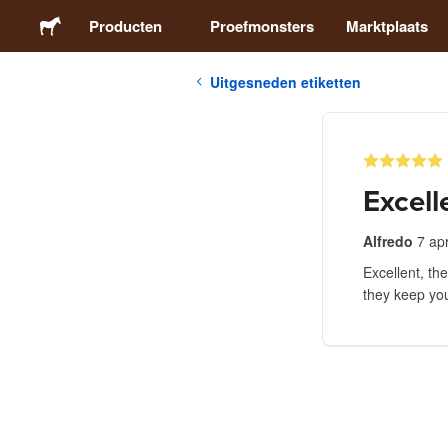
Producten
Proefmonsters
Marktplaats
Uitgesneden etiketten
Stickers
Etiketten
Excell
Magneten
Alfredo
7 ap
Excellent, th
Buttons
they keep you 
Verpakking
Kleding
Acrylproducten