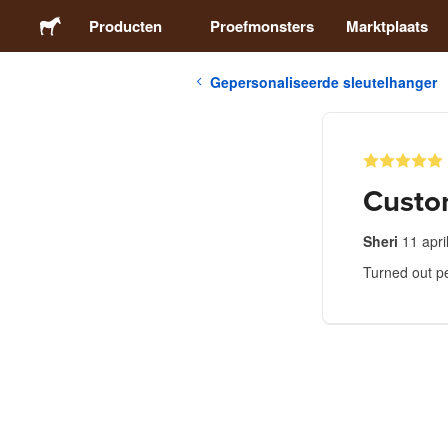
Producten
Proefmonsters
Marktplaats
Gepersonaliseerde sleutelhanger
Stickers
Etiketten
Custo
Magneten
Sheri
11 apri
Turned out pe
Buttons
Verpakking
Kleding
Acrylproducten