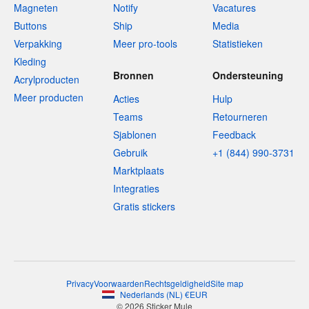
Magneten
Notify
Vacatures
Buttons
Ship
Media
Verpakking
Meer pro-tools
Statistieken
Kleding
Bronnen
Ondersteuning
Acrylproducten
Meer producten
Acties
Hulp
Teams
Retourneren
Sjablonen
Feedback
Gebruik
+1 (844) 990-3731
Marktplaats
Integraties
Gratis stickers
Privacy
Voorwaarden
Rechtsgeldigheid
Site map
Nederlands
(
NL
)
€
EUR
© 2026 Sticker Mule