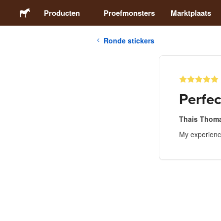
Producten
Proefmonsters
Marktplaats
Ronde stickers
Stickers
Etiketten
Perfec
Magneten
Thais Thoma
My experience
Buttons
Verpakking
Kleding
Acrylproducten