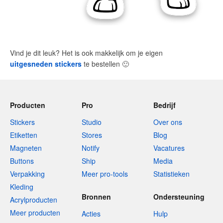
Vind je dit leuk? Het is ook makkelijk om je eigen
uitgesneden stickers
te bestellen
🙂
Producten
Pro
Bedrijf
Stickers
Studio
Over ons
Etiketten
Stores
Blog
Magneten
Notify
Vacatures
Buttons
Ship
Media
Verpakking
Meer pro-tools
Statistieken
Kleding
Bronnen
Ondersteuning
Acrylproducten
Meer producten
Acties
Hulp