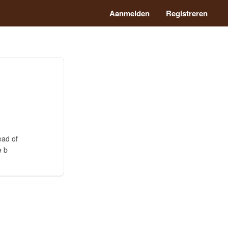
Aanmelden
Registreren
ead of
e b