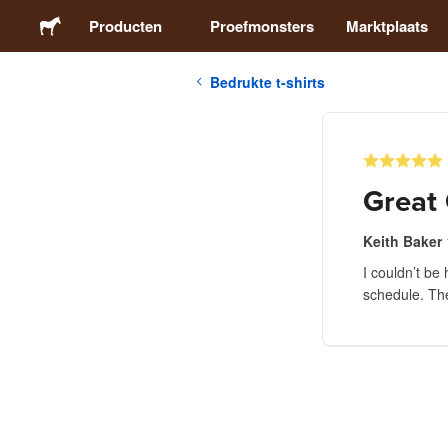
Producten
Proefmonsters
Marktplaats
Bedrukte t-shirts
Stickers
Etiketten
Great 
Magneten
Keith Baker
I couldn’t be
Buttons
schedule. The
Verpakking
Kleding
Acrylproducten