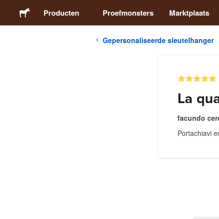
Producten
Proefmonsters
Marktplaats
Gepersonaliseerde sleutelhanger
Stickers
Etiketten
La qua
Magneten
facundo cer
Portachiavi e
Buttons
Verpakking
Kleding
Acrylproducten