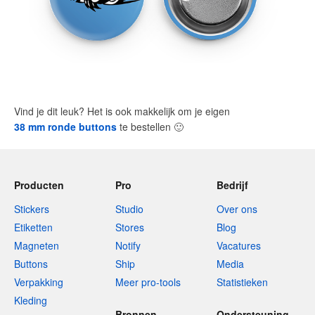
Vind je dit leuk? Het is ook makkelijk om je eigen
38 mm ronde buttons
te bestellen
🙂
Producten
Pro
Bedrijf
Stickers
Studio
Over ons
Etiketten
Stores
Blog
Magneten
Notify
Vacatures
Buttons
Ship
Media
Verpakking
Meer pro-tools
Statistieken
Kleding
Bronnen
Ondersteuning