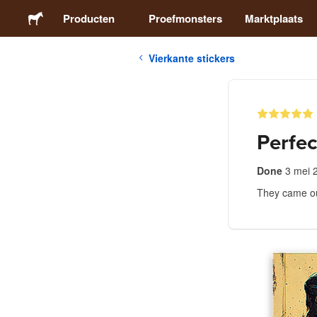
Producten
Proefmonsters
Marktplaats
Vierkante stickers
Stickers
Etiketten
Perfec
Magneten
Done
3 mei 
They came out
Buttons
Verpakking
Kleding
Acrylproducten