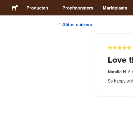
Producten
Proefmonsters
Marktplaats
Glitter stickers
Stickers
Etiketten
Love t
Magneten
Natalie H.
6 
So happy wit
Buttons
Verpakking
Kleding
Acrylproducten