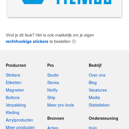
Vind je dit leuk? Het is ook makkelijk om je eigen
rechthoekige stickers
te bestellen
🙂
Producten
Pro
Bedrijf
Stickers
Studio
Over ons
Etiketten
Stores
Blog
Magneten
Notify
Vacatures
Buttons
Ship
Media
Verpakking
Meer pro-tools
Statistieken
Kleding
Bronnen
Ondersteuning
Acrylproducten
Meer producten
Acties
Hulp