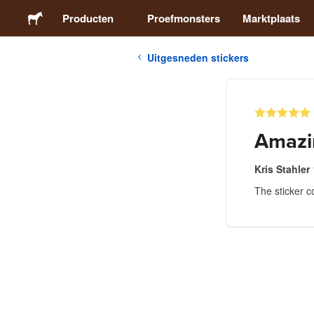
Producten
Proefmonsters
Marktplaats
Uitgesneden stickers
Stickers
Etiketten
Amazi
Magneten
Kris Stahler
The sticker c
Buttons
Verpakking
Kleding
Acrylproducten