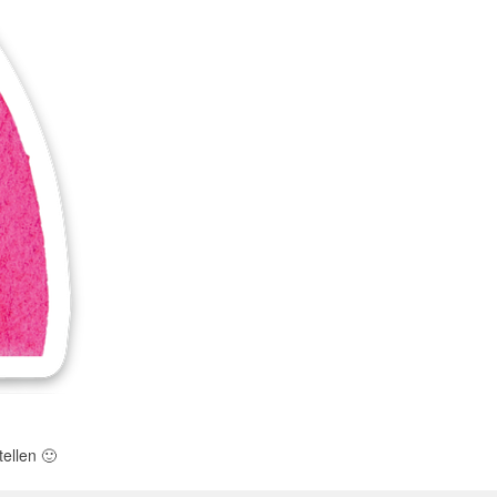
tellen
🙂