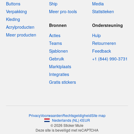
Buttons
Ship
Media
Verpakking
Meer pro-tools
Statistieken
Kleding
Bronnen
Ondersteuning
Acrylproducten
Meer producten
Acties
Hulp
Teams
Retourneren
Sjablonen
Feedback
Gebruik
+1 (844) 990-3731
Marktplaats
Integraties
Gratis stickers
Privacy
Voorwaarden
Rechtsgeldigheid
Site map
Nederlands
(
NL
)
€
EUR
© 2026 Sticker Mule
Deze site is beveiligd met reCAPTCHA