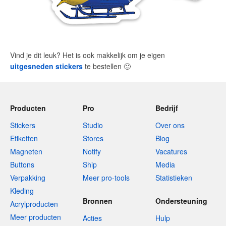
Vind je dit leuk? Het is ook makkelijk om je eigen
uitgesneden stickers
te bestellen
🙂
Producten
Pro
Bedrijf
Stickers
Studio
Over ons
Etiketten
Stores
Blog
Magneten
Notify
Vacatures
Buttons
Ship
Media
Verpakking
Meer pro-tools
Statistieken
Kleding
Bronnen
Ondersteuning
Acrylproducten
Meer producten
Acties
Hulp