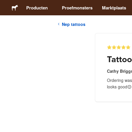
Producten
Proefmonsters
Marktplaats
Nep tattoos
Stickers
Etiketten
Tattoo
Magneten
Cathy Brigg
Ordering was 
Buttons
looks good😊
Verpakking
Kleding
Acrylproducten