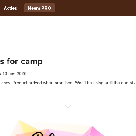
Acties
Neem PRO
s for camp
s
13 mei 2026
easy. Product arrived when promised. Won’t be using until the end of J