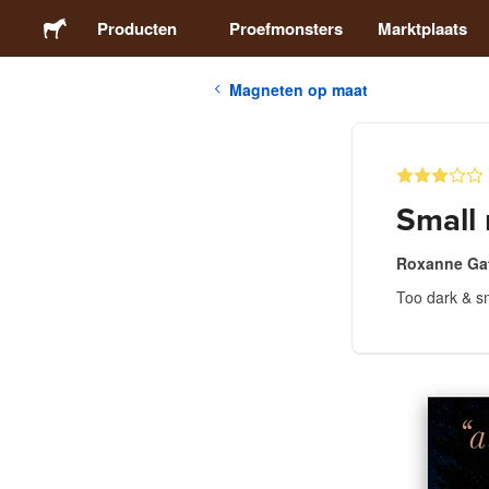
Producten
Proefmonsters
Marktplaats
Magneten op maat
Stickers
Etiketten
Small
Magneten
Roxanne Ga
Too dark & s
Buttons
Verpakking
Kleding
Acrylproducten