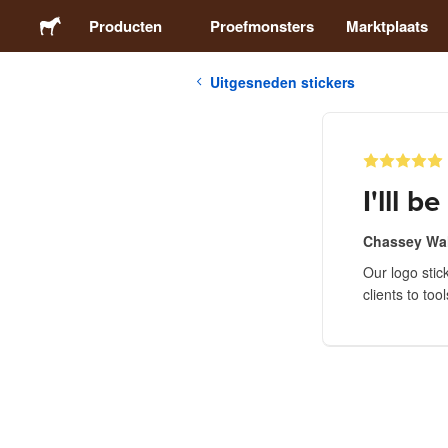
Producten
Proefmonsters
Marktplaats
Uitgesneden stickers
Stickers
Etiketten
I'lll 
Magneten
Chassey Wa
Our logo stic
Buttons
clients to too
Verpakking
Kleding
Acrylproducten