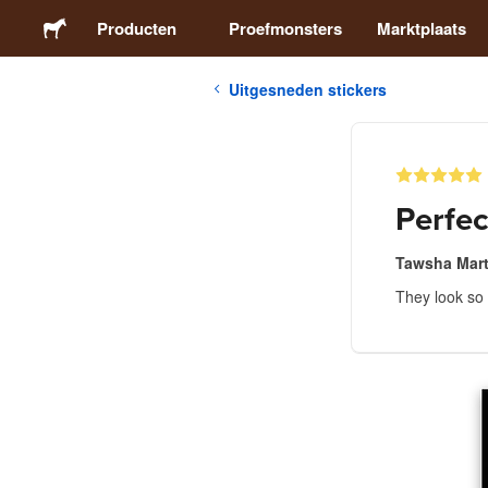
Producten
Proefmonsters
Marktplaats
Uitgesneden stickers
Stickers
Etiketten
Perfec
Magneten
Tawsha Mart
They look so 
Buttons
Verpakking
Kleding
Acrylproducten