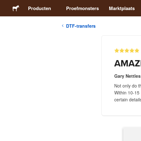
Producten
Proefmonsters
Marktplaats
DTF-transfers
Stickers
Etiketten
AMAZ
Magneten
Gary Nettles
Not only do t
Buttons
Within 10-15 
certain detai
Verpakking
Kleding
Acrylproducten