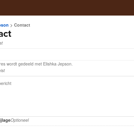
pson
Contact
act
st
res wordt gedeeld met Elishka Jepson.
ist
jlage
Optioneel