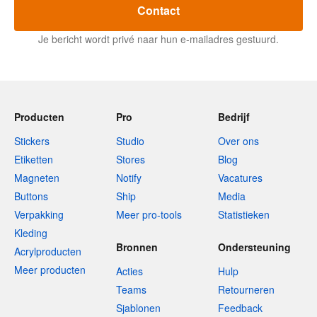
Contact
Je bericht wordt privé naar hun e-mailadres gestuurd.
Producten
Pro
Bedrijf
Stickers
Studio
Over ons
Etiketten
Stores
Blog
Magneten
Notify
Vacatures
Buttons
Ship
Media
Verpakking
Meer pro-tools
Statistieken
Kleding
Bronnen
Ondersteuning
Acrylproducten
Meer producten
Acties
Hulp
Teams
Retourneren
Sjablonen
Feedback