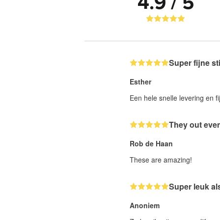
4.9 / 5
Super fijne st
Esther
Een hele snelle levering en fi
They out even
Rob de Haan
These are amazing!
Super leuk al
Anoniem