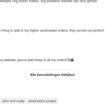
pakketjes nog leuker maken, erg positieve reacties van fans gehad!
 thing to add to my higher cardmarket orders, they turned out perfect!
my website, gonna add these to all my orders!🥰👻
Alle beoordelingen bekijken
john and matty
small batch project