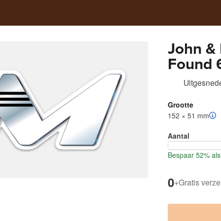
John &
Found 6
Sticker
Uitgesnede
Grootte
152 × 51 mm
Aantal
Bespaar 52% als 
0
+
Gratis verz