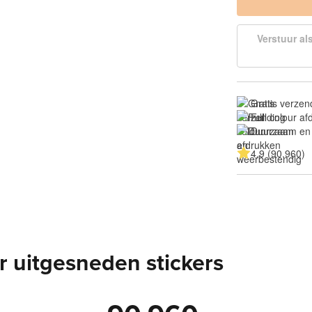
Verstuur al
Gratis verzen
Full colour a
Duurzaam en
4.9 (90.960)
 uitgesneden stickers