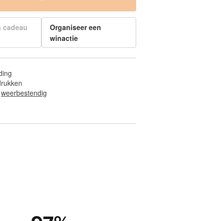
s cadeau
Organiseer een
winactie
ding
fdrukken
 
weerbestendig