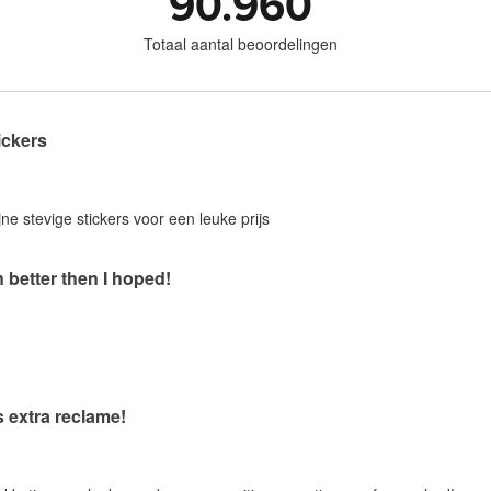
90.960
Totaal aantal beoordelingen
ickers
jne stevige stickers voor een leuke prijs
 better then I hoped!
s extra reclame!