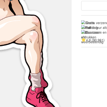
Gratis verzen
Full colour a
Duurzaam en
4.9 (90.961)