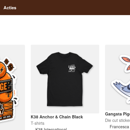
Acties
Gangsta Pi
K38 Anchor & Chain Black
Die cut sticke
T-shirts
Francesca 
K38 International