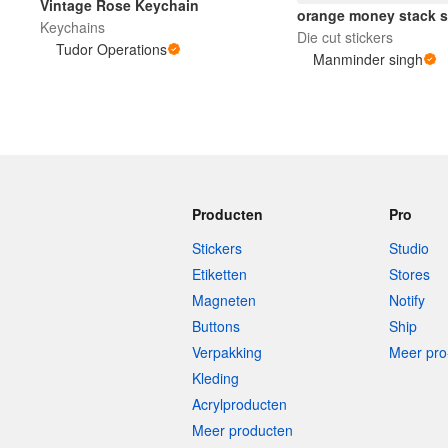
Vintage Rose Keychain
orange money stack s
Keychains
Die cut stickers
Tudor Operations
Meer producten
Manminder singh
Proefmonsters
Producten
Pro
Stickers
Studio
Etiketten
Stores
Magneten
Notify
Buttons
Ship
Verpakking
Meer pro
Kleding
Acrylproducten
Meer producten