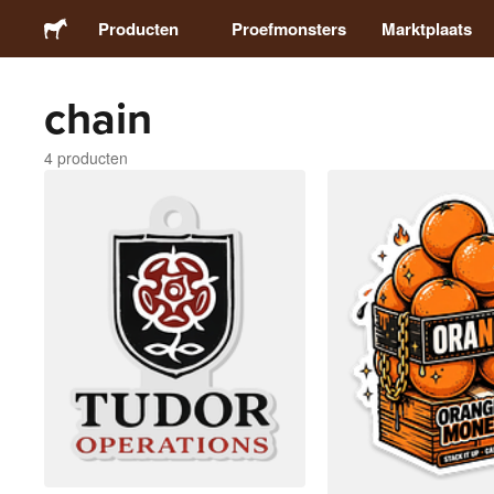
Producten
Proefmonsters
Marktplaats
chain
Stickers
4 producten
Etiketten
Magneten
Buttons
Verpakking
Kleding
Acrylproducten