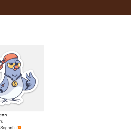
geon
rs
Segantini