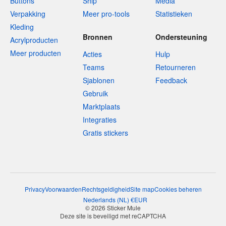
Buttons
Ship
Media
Verpakking
Meer pro-tools
Statistieken
Kleding
Bronnen
Ondersteuning
Acrylproducten
Meer producten
Acties
Hulp
Teams
Retourneren
Sjablonen
Feedback
Gebruik
Marktplaats
Integraties
Gratis stickers
Privacy
Voorwaarden
Rechtsgeldigheid
Site map
Cookies beheren
Nederlands
(
NL
)
€
EUR
© 2026 Sticker Mule
Deze site is beveiligd met reCAPTCHA